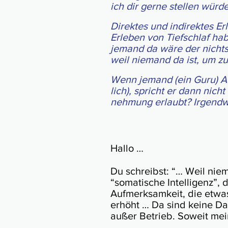
ich dir gerne stellen würd
Direktes und indi­rek­tes Er
Erle­ben von Tief­schlaf hab
jemand da wäre der nichts e
weil nie­mand da ist, um zu
Wenn jemand (ein Guru) Aus
lich), spricht er dann nich
neh­mung erlaubt? Irgend­wa
Hallo …
Du schreibst: “… Weil nie­m
“soma­ti­sche Intel­li­genz
Auf­merk­sam­keit, die etwa
erhöht … Da sind keine Date
außer Betrieb. Soweit me