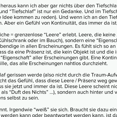
 heraus kann ich aber gar nichts über den Tief­schla
und “Tief­schlaf” ist nur ein Gedanke. Und im Tief­sc
e Idee kom­men zu reden). Und wenn ich an den Tief
. Aber ein Gefühl von Kon­ti­nui­tät, das immer da ist, 
­liche = gren­zen­lose “Leere” erlebt. Leere, die keine
Kühl­schrank oder im Bauch), son­dern eine “Eigen­sch
ben­dige in allen Erschei­nun­gen. Es fühlt sich so an
ss da eine Prä­senz ist, die kein Objekt ist und die 
gen­schaft” aller Erschei­nun­gen gibt. Eine Kon­ti­nu
ille, das alle Erschei­nun­gen naht­los durch­zieht.
af geris­sen werde (also nicht durch die Traum-Auf
ht das Gefühl, dass diese Leere / Prä­senz weg gew
sie jetzt und immer da ist. Diese Leere scheint nic
”, als “Duft des Nichts” …), son­dern auch hin­ter und
ns selbst zu sein.
ennt. Irgend­wie “weiß” sie sich. Braucht sie dazu e
wer­den kann oder beant­wor­tet wer­den kann, ist d