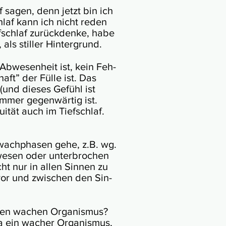
f sagen, denn jetzt bin ich
hlaf kann ich nicht reden
­schlaf zurück­denke, habe
als stiller Hin­ter­grund.
 Abwe­sen­heit ist, kein Feh­
aft” der Fülle ist. Das
 (und dieses Gefühl ist
immer gegen­wär­tig ist.
i­tät auch im Tief­schlaf.
wach­pha­sen gehe, z.B. wg.
e­sen oder unter­bro­chen
ht nur in allen Sinnen zu
 vor und zwi­schen den Sin­
inen wachen Orga­nis­mus?
a ein wacher Orga­nis­mus,