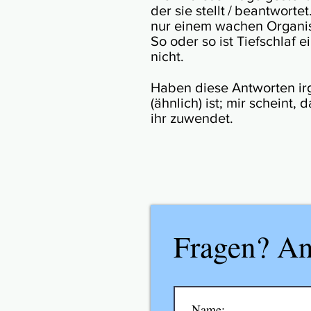
der sie stellt / beant­wor­
nur einem wachen Orga­nis­
So oder so ist Tief­schlaf 
nicht.
Haben diese Antworten irge
(ähn­lich) ist; mir scheint,
ihr zuwendet.
Fragen? An