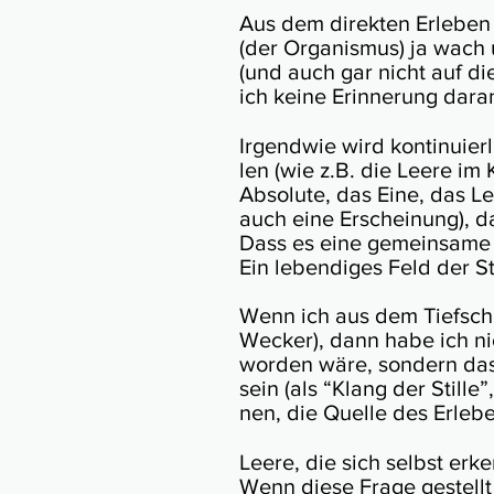
Aus dem direk­ten Erle­ben
(der Orga­nis­mus) ja wach 
(und auch gar nicht auf di
ich keine Erin­ne­rung daran
Irgend­wie wird kon­ti­nuier
len (wie z.B. die Leere im 
Abso­lute, das Eine, das Le
auch eine Erschei­nung), da
Dass es eine gemeins­ame “Ei
Ein leben­di­ges Feld der St
Wenn ich aus dem Tief­schl
Wecker), dann habe ich nic
worden wäre, sondern dass 
sein (als “Klang der Stille
nen, die Quelle des Erle­be
Leere, die sich selbst erk
Wenn diese Frage gestellt 