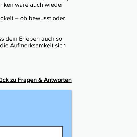
­den­ken wäre auch wieder
dig­keit – ob bewusst oder
ss dein Erle­ben auch so
 die Auf­merk­sam­keit sich
ück zu Fragen & Antworten