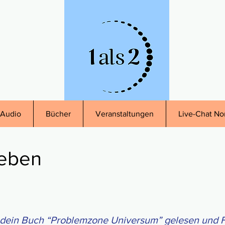
Audio
Bücher
Veranstaltungen
Live-Chat No
leben
in Buch “Problem­zone Uni­ver­sum” geles­en und Fr