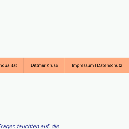
ndualität
Dittmar Kruse
Impressum | Datenschutz
a­gen tauch­ten auf, die