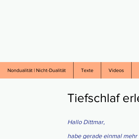
Nondualität | Nicht-Dualität
Texte
Videos
Tiefschlaf er
Hallo Dittmar,
habe gerade einmal mehr de