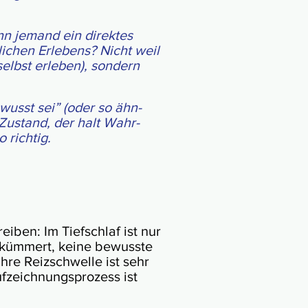
ann jemand ein direk­tes
­li­chen Erle­bens? Nicht weil
lbst erle­ben), son­dern
wusst sei” (oder so ähn­
n Zustand, der halt Wahr­
 richtig.
­ben: Im Tief­schlaf ist nur
g küm­mert, keine bewuss­te
hre Reiz­schwelle ist sehr
zeich­nungs­pro­zess ist