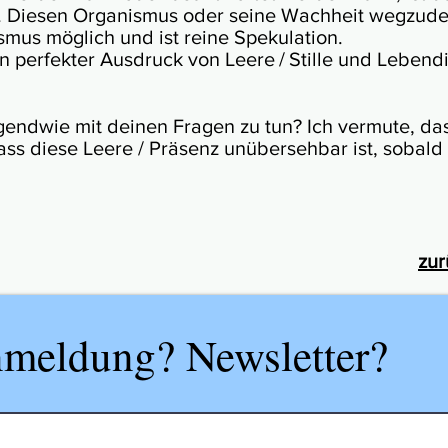
tet. Die­sen Orga­nis­mus oder seine Wach­heit weg­zu
mus mög­lich und ist reine Spe­ku­lation.
ein per­fek­ter Ausd­ruck von Leere / Stille und Leben­
nd­wie mit deinen Fra­gen zu tun? Ich ver­mute, da
 dass diese Leere / Prä­senz unüber­seh­bar ist, sobald
zur
meldung? Newsletter?