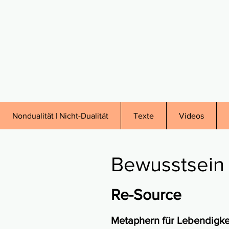
Nondualität | Nicht-Dualität
Texte
Videos
Bewusstsein 
Re-Source
Metaphern für Lebendigke