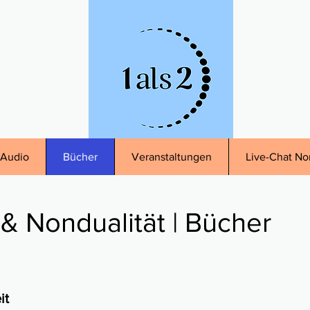
Audio
Bücher
Veranstaltungen
Live-Chat No
& Nondualität | Bücher
it