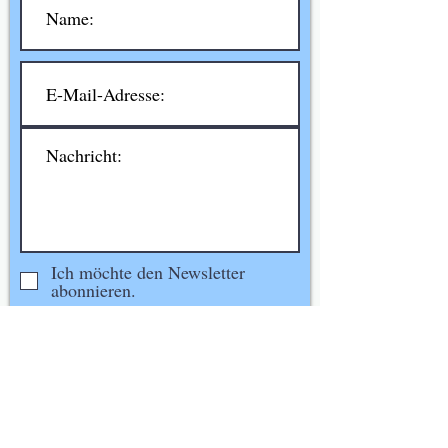
Ich möchte den Newsletter
abonnieren.
Hiermit akzeptieren Sie die
Datenschutzbestimmungen. (Das
können Sie jederzeit widerrufen,
nachlesbar unter "Datenschutz").
Senden!