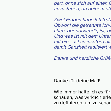
pert, ohne sich auf einen G
anzu­st­ehen, an dein­em öff
Zwei Fra­gen habe ich trot
Obwohl die ge­trenn­te Ich-I
chen, der not­wen­dig ist, 
Und was ist mit dem Unter­b
mit ein – ist es inso­fern ni
damit Ganz­heit rea­li­siert 
Danke und herzliche Grüß
Danke für deine Mail!
Wie immer halte ich es für 
schauen, was wirk­lich er­l
zu de­fi­nie­ren, um zu sch