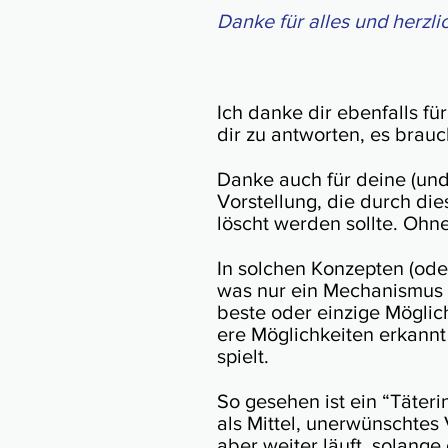
Danke für alles und herzl
Ich danke dir eben­falls fü
dir zu ant­wor­ten, es brauc
Danke auch für deine (und E
Vor­stel­lung, die durch die
löscht wer­den soll­te. Oh
In solchen Kon­zep­ten (oder
was nur ein Mecha­nis­mus ist
bes­te oder ein­zi­ge Mög­lic
ere Mög­lich­kei­­ten er­kan
spielt.
So gesehen ist ein “Täter­in
als Mit­tel, un­er­wünsch­tes
aber wei­ter läuft, so­lan­ge