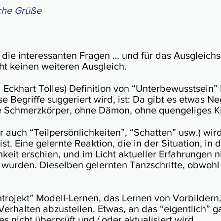
iche Grüße
r die interessan­ten Fra­gen … und für das Aus­gleich
ht kei­nen wei­te­ren Aus­gleich.
ckhart Tolles) Defi­ni­tion von “Unter­be­wusst­sein”
se Be­grif­fe sug­ge­riert wird, ist: Da gibt es etwas N
ne Schmerz­kör­per, ohne Dä­mon, ohne quen­geliges 
 auch “Teil­per­sön­lich­kei­ten”, “Schat­ten” usw.) wi
. Eine ge­lern­te Rea­kt­ion, die in der Si­tu­a­tion, in 
h­keit er­schien, und im Licht aktu­el­ler Er­fah­run­gen
nt wur­den. Die­sel­ben ge­lern­ten Tanz­schritte, ob­w
tro­jekt” Modell-Lernen, das Ler­nen von Vor­bil­dern.
 Ver­hal­ten ab­zu­stel­len. Et­was, an das “eigent­lich”
 es nicht über­prüft und / oder aktu­alisiert wird.