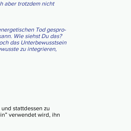
h aber trotz­dem nicht
ner­ge­ti­schen Tod ge­spro­
n kann. Wie siehst Du das?
och das Unter­be­wusst­sein
e­wusste zu inte­grieren,
 und statt­des­sen zu
in” ver­wen­det wird, ihn