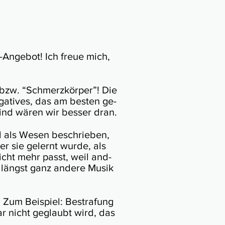
s-Angebot! Ich freue mich,
 bzw. “Schmerz­kör­per”! Die
ega­ti­ves, das am bes­ten ge­
Kind wären wir besser dran.
rd als Wesen be­schrie­ben,
der sie ge­lernt wur­de, als
 nicht mehr passt, weil an­d­
ohl längst ganz andere Musik
 Zum Bei­spiel: Be­stra­fung
 gar nicht ge­glaubt wird, das