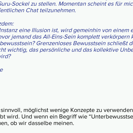
uru-Sockel zu stel­len. Momen­tan scheint es für mic
ent­lichen Chat teil­zu­neh­men.
z­dem:
ns­tanz eine Illu­sion ist, wird gemein­hin von einem e
be­vor jemand das All-Eins-Sein komp­lett ver­kör­per
e­wusst­sein? Gren­zen­los­es Bewusst­sein schließt d
cht wich­tig, das per­sön­li­che und das kol­lek­tive Un­b
wird?
e
sinn­voll, mög­lichst wenige Kon­zepte zu ver­wen­den
ebt wird. Und wenn ein Be­griff wie “Unter­bewusst­se
auen, ob wir das­selbe meinen.