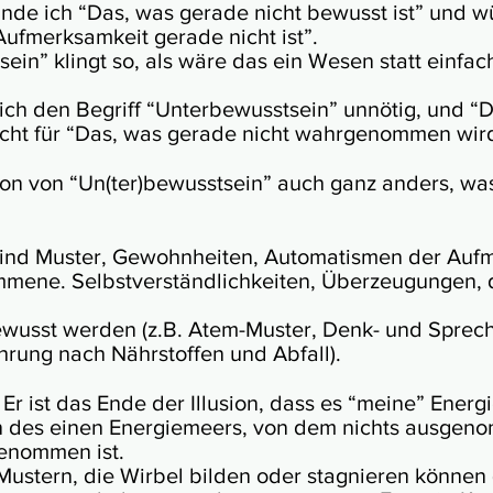
on fin­de ich “Das, was gerade nicht bewusst ist” und
f­merk­sam­keit gerade nicht ist”.
s­ein” klingt so, als wäre das ein Wesen statt ein­fac
.
 ich den Begriff “Unter­be­wusst­sein” unnötig, und “
aucht für “Das, was gerade nicht wahr­ge­no­mmen wir
ni­tion von “Un(ter)­be­wusst­sein” auch ganz anders, w
nd Mus­ter, Gewohn­heiten, Auto­ma­tis­men der Auf­
mene. Selbst­ver­ständ­lich­kei­ten, Über­ze­ugung­en,
wusst wer­den (z.B. Atem-Muster, Denk- und Sprech­
h­rung nach Nähr­stof­fen und Abfall).
 Er ist das Ende der Illu­sion, dass es “meine” Ener­g
en des einen Ener­gie­meers, von dem nichts aus­ge­no
genom­men ist.
Mus­tern, die Wir­bel bil­den oder stag­nie­ren kön­nen