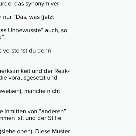
 würde das syno­nym ver­
h nur “Das, was (jetzt
Das Un­bew­usste” auch, so
d”.
as ver­stehst du denn
merk­sam­keit und der Reak­
 die voraus­ge­setzt und
wei­sen), man­che nicht
ie inmit­ten von “ande­ren”
m­men ist, und der Stille
 (siehe oben). Die­se Mus­ter