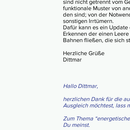
sind nicht ge­trennt vom G
funk­tio­nale Mus­ter von an
den sind; von der Not­wen­di
sonstigen Irrtümern.
Dafür kann es ein Up­date g
Er­ken­nen der einen Lee­re
Bah­nen flie­ßen, die sich st
Herzliche Grüße
Dittmar
Hallo Dittmar,
herz­­li­chen Dank für die au
Aus­gleich möch­test, lass 
Zum Thema “ener­ge­ti­scher
Du meinst.