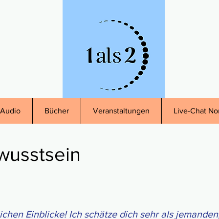
Audio
Bücher
Veranstaltungen
Live-Chat No
wusstsein
i­chen Ein­blicke! Ich schätze dich sehr als jeman­den, 