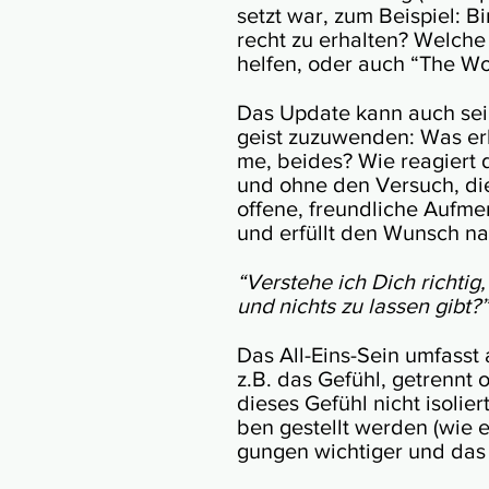
setzt war, zum Bei­spiel: Bi
recht zu er­hal­ten? Wel­ch
helfen, oder auch “The Wo
Das Update kann auch sein,
geist zu­zu­we­nden: Was er­l
me, beides? Wie rea­giert 
und ohne den Ver­such, die­je
offe­ne, freund­li­che Auf­me
und erfüllt den Wunsch na
“Ver­ste­he ich Dich rich­tig,
und nichts zu lassen gibt?”
Das All-Eins-Sein umfasst a
z.B. das Gefühl, ge­trennt o
die­ses Gefühl nicht isol­i
ben gestellt wer­den (wie e
gun­gen wich­ti­ger und da