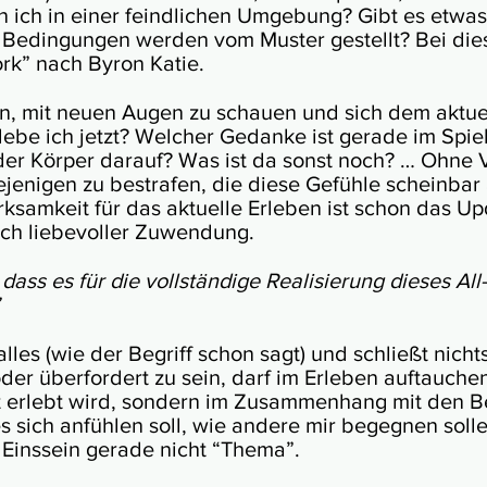
n ich in einer feind­li­chen Um­ge­bung? Gibt es et­was 
e Be­din­gun­gen werden vom Mus­ter ge­stellt? Bei di
rk” nach Byron Katie.
 mit neuen Au­gen zu schauen und sich dem ak­tu­el­l
eb­e ich jetzt? Wel­cher Ge­dan­ke ist ge­ra­de im Spiel
der Kör­per darauf? Was ist da sonst noch? … Ohne Ve
­ni­gen zu be­stra­fen, die die­se Ge­füh­le schein­bar 
rk­sam­keit für das ak­tu­elle Er­le­ben ist schon das Up
ch lie­be­voller Zuwendung.
 dass es für die voll­stän­di­ge Rea­li­sie­rung die­ses A
l­les (wie der Be­griff schon sagt) und schließt nicht
der über­for­dert zu sein, darf im Er­le­ben auf­tau­ch
ert erlebt wird, son­dern im Zusammen­hang mit den B
s sich anfüh­len soll, wie andere mir begeg­nen sol­l
s Eins­sein gerade nicht “Thema”.