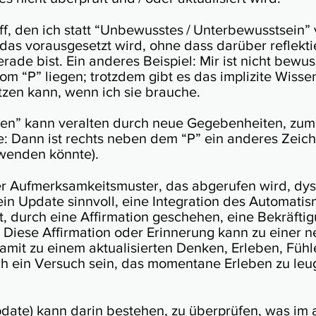
f, den ich statt “Unbewuss­tes / Unter­be­wusst­sein
 das voraus­ge­setzt wird, ohne dass darü­ber re­flek­
ade bist. Ein an­de­res Bei­spiel: Mir ist nicht be­wus
om “P” lie­gen; trotz­dem gibt es das imp­li­zi­te Wis­s
t­zen kann, wenn ich sie brauche.
­sen” kann ve­ral­ten durch neue Ge­ge­ben­hei­ten, zum
tze: Dann ist rechts ne­ben dem “P” ein an­de­res Zei­c
­wenden könnte).
Auf­mer­ksam­keits­muster, das ab­ge­ru­fen wird, dys­fu
 ein Up­date sinn­voll, eine Inte­gra­tion des Auto­ma­ti
durch eine Af­fir­ma­tion ge­sche­hen, eine Be­kräf­ti­
Diese Af­fir­ma­tion oder Er­in­ne­rung kann zu einer 
it zu einem ak­tua­li­sier­ten Den­ken, Er­le­ben, Füh­len
ch ein Ver­such sein, das mome­ntane Er­leben zu le
p­date) kann da­rin be­ste­hen, zu über­prü­fen, was im