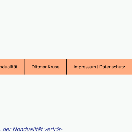
ndualität
Dittmar Kruse
Impressum | Datenschutz
der Non­dua­li­tät ver­kör­