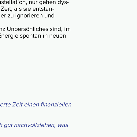
el­la­tion, nur gehen dys­
eit, als sie ent­stan­
er zu igno­rie­ren und
 Un­per­sön­li­ches sind, im
 Ener­gie spon­tan in neuen
r­te Zeit einen fi­nan­ziel­len
 gut nach­voll­zie­hen, was