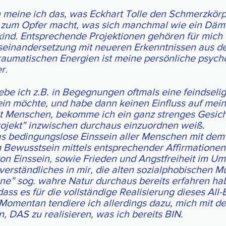
n meine ich das, was Eckhart Tolle den Schmerz­kör­
er zum Opfer macht, was sich manch­mal wie ein Däm
­kind. Ent­spre­chende Pro­jek­ti­onen ge­hören für mich 
­ein­an­der­set­zung mit neu­eren Erkennt­nis­sen aus 
rau­ma­tis­chen Ener­gien ist mei­ne per­sön­li­che psy­ch
r.
be ich z.B. in Be­geg­nun­gen oft­mals eine feind­se­li­
h sein möch­te, und habe dann kei­nen Ein­fluss auf mei
Men­­schen, be­kom­me ich ein ganz stren­ges Ge­sich
ro­jekt” inzwi­schen durch­aus ein­zu­ordn­en weiß.
s be­din­gungs­lo­se Eins­sein aller Men­schen mit dem
wusst­sein mit­tels ent­spre­chen­der Affir­ma­tio­nen v
von Eins­sein, sowie Frie­den und Angst­frei­heit im
er­ständ­li­ches in mir, die al­ten sozial­pho­bi­schen Mu
e” sog. wah­re Na­tur durch­aus be­reits er­fah­ren ha
ass es für die voll­stän­di­ge Rea­li­sie­rung die­ses Al
 Momen­tan ten­diere ich aller­dings da­zu, mich mit d
n, DAS zu rea­li­sie­ren, was ich bereits BIN.