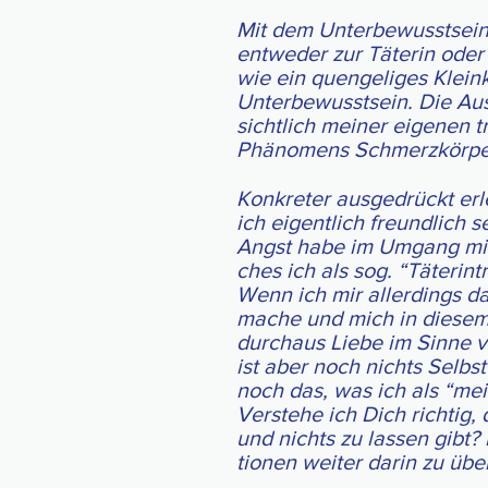
Mit dem Unter­be­wusst­sei
ent­we­der zur Täterin od
wie ein quen­ge­li­ges Klein
Unter­be­wusst­sein. Die Aus
sicht­lich mei­ner eige­nen t
Phä­no­mens Schmerz­körpe
Konkreter aus­ge­drückt erle
ich ei­gent­lich freund­lic
Angst habe im Um­gang mit 
ches ich als sog. “Täter­int
Wenn ich mir aller­dings da
mache und mich in die­sem Be­
durch­aus Lie­be im Sin­ne 
ist aber noch nichts Selbst­v
noch das, was ich als “mein
Verstehe ich Dich rich­tig, d
und nichts zu las­sen gibt?
tio­nen wei­ter darin zu übe