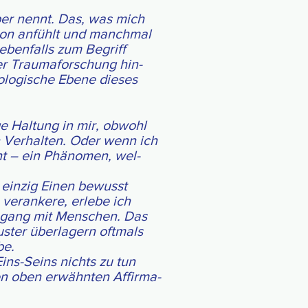
per nennt. Das, was mich
on an­fühlt und manch­mal
eben­falls zum Be­griff
der Trauma­for­schung hin­
o­lo­gi­sche Ebene die­ses
ge Hal­tung in mir, ob­wohl
n Ver­hal­ten. Oder wenn ich
t – ein Phä­no­men, wel­
 ein­zig Einen be­wusst
er­an­ke­re, er­le­be ich
 Um­gang mit Menschen. Das
s­ter über­la­gern oft­mals
be.
l-Eins-Seins nichts zu tun
en oben erwähn­ten Affir­ma­