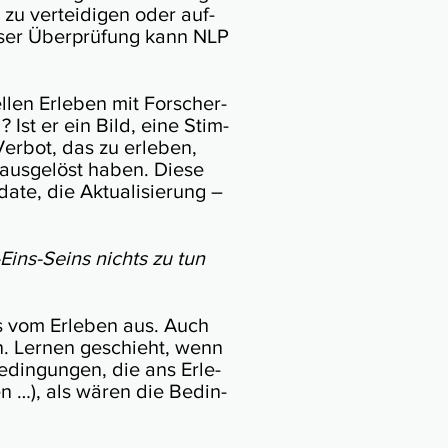
zu ver­tei­di­gen oder auf­
e­ser Über­prü­fung kann NLP
en Er­le­ben mit For­scher­
? Ist er ein Bild, eine Stim­
r­bot, das zu er­leben,
aus­ge­löst ha­ben. Die­se
date, die Ak­tu­ali­sierung –
ll-Eins-Seins nichts zu tun
s vom Er­le­ben aus. Auch
en. Ler­nen ge­schieht, wenn
edin­gun­gen, die ans Erle­
en …), als wären die Bedin­