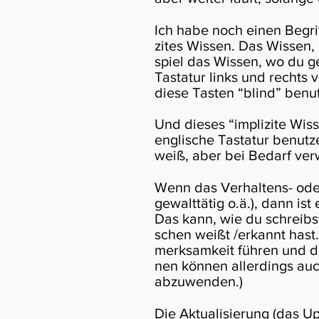
Ich habe noch einen Begrif
zites Wis­sen. Das Wis­sen,
spiel das Wis­sen, wo du ger
Tas­ta­tur links und rechts v
diese Tas­ten “blind” benu
Und dieses “im­pli­z­ite Wis
eng­li­sche Tas­ta­tur be­nu
weiß, aber bei Be­darf ver
Wenn das Ver­hal­tens- oder 
gewalt­tä­tig o.ä.), dann ist
Das kann, wie du schreibst, 
schen weißt /er­kannt hast. 
merk­sam­keit füh­ren und da­m
nen kön­nen aller­dings au
abzuwenden.)
Die Aktua­li­sie­rung (das U