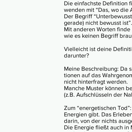
Die ein­fachste De­fi­ni­ti
wen­den mit “Das, wo die Au
Der Begriff “Unter­be­wusst
gerade) nicht bewusst ist”
Mit ande­ren Wor­ten finde
wie es kei­nen Be­griff br
Viel­leicht ist deine De­fi­
darunter?
Meine Beschrei­bung: Da si
tio­nen auf das Wahr­ge­nom­
nicht hin­ter­fragt wer­den.
Man­che Mus­ter kön­nen be
(z.B. Auf­schlüs­seln der Na
Zum “ener­ge­ti­schen Tod”:
Ener­gien gibt. Das Er­le­b
darin, von der nichts aus­
Die Ener­gie fließt auch in 