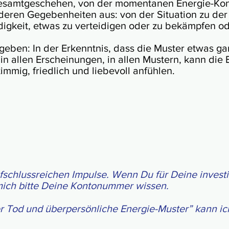
esamt­gesche­hen, von der momen­ta­nen Energie-Konst
deren Gege­ben­hei­ten aus: von der Situ­a­tion zu der Z
g­keit, etwas zu ver­tei­di­gen oder zu be­kämp­fen od
eben: In der Er­kennt­nis, dass die Mus­ter etwas ganz
 in allen Erschei­nun­gen, in allen Mus­tern, kann die
immig, friedl­ich und lie­bev­oll anfühlen.
f­schluss­rei­chen Im­pul­se. Wenn Du für Deine in­ves­tie
mich bitte Dein­e Kon­to­nu­mmer wissen.
 Tod und über­per­sön­liche Energie-Muster” kann ich