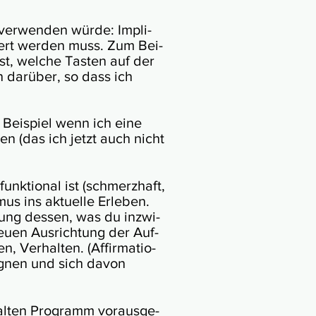
” ver­wenden würde: Impli­
tiert wer­den muss. Zum Bei­
st, wel­che Tas­ten auf der
en darü­ber, so dass ich
 Bei­spiel wenn ich ei­ne
hen (das ich jetzt auch nicht
nk­tio­nal ist (schmer­zhaft,
s­mus ins aktu­elle Erleben.
gung des­sen, was du in­zwi­
neuen Aus­rich­tung der Auf­
, Ver­hal­ten. (Affir­ma­tio­
ug­nen und sich davon
 al­ten Pro­gramm voraus­ge­