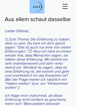
Aus allem schaut dasselbe
Lieber Dittmar,
1.) Zum Thema: Die Erfah­rung zu haben,
alles zu sein. Da höre ich dich gleich
sagen: “Das ist auch nur eine von vie­len
Erfah­run­gen.”
🙂
Also ich höre es immer
wie­der mal, dass Men­schen sagen, sie
hät­ten diese Erfah­rung. Mir kommt sie
sehr erstre­bens­wert und sehr ver­lo­
ckend vor. Wür­dest du sagen, dass es
eine Erfah­rung ist, die kommt und geht
und uner­heb­lich für das Erwa­chen ist?
(Bei der Frage merke ich natür­lich ein
“Haben wol­len” bzw. ein “Hin­kom­men
wollen”.)
Ich frage mich manch­mal, ob diese
Erfah­rung nicht ein­fach so geschieht,
wenn sich “Bewusst­sein bewusst