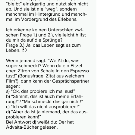
“bleibt” ein­zig­ar­tig und nutzt sich nicht
ab. Und sie ist nie “weg”, sondern
manch­mal im Hin­ter­grund und manch­
mal im Vor­der­grund des Erlebens.
Ich erkenne kein­en Unter­schied zwi­
schen Frage 1.) und 2.), viel­leicht hilfst
du mir da auf die Sprünge?
Frage 3.) Ja, das Leben sagt es zum
Leben. 🙂
Wenn jemand sagt: “Weißt du, was
super schmeckt? Wenn du ein Fit­zel­
chen Zitron von Schale in den Espresso
tust!” (Bonus­frage: Zitat aus wel­chem
Film?), dann kann der Gesprächs­part­ner
sagen:
a) “Ok, das probiere ich mal aus!”
b) “Stimmt, das ist auch meine Erfah­
rung!” / “Mir schmeckt das gar nicht!”
c) “Ich will das nicht aus­pro­bieren!”
d) “Aber da ist ja niem­and, der das aus­
pro­­bieren kann!”
Bei Antwort d) weißt du: Der hat
Advaita­-Bücher gelesen.