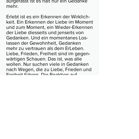
auf­ge­fasst ist es halt nur ein Gedanke
mehr.
Erlebt ist es ein Erken­nen der Wirk­lich­
keit. Ein Erken­nen der Liebe im Moment
und zum Moment, ein Wieder-Erken­nen
der Liebe dies­seits und jen­seits von
Gedan­ken. Und ein momen­ta­nes Los­
las­sen der Gewohn­heit, Gedan­ken
mehr zu ver­trauen als dem ErLeben.
Liebe, Frie­den, Frei­heit sind im gegen­
wär­ti­gen Schauen. Das ist, was alle
wollen. Nur suchen viele in Gedan­ken
nach Wegen, die zu Liebe, Frieden und
Frei­heit füh­ren. Die Reak­tion auf
“Schau!” ist Schauen (ohne “jeman­den,
der schaut”) … oder eben Gedan­ken, die
be­grün­den, warum Schauen nicht
möglich / nicht nütz­lich / nicht nötig ist.
Eins noch zum Haben-Wollen: Tau­send
Beschrei­ber beschrei­ben ihr Erle­ben
auf tau­send Arten. Ich habe mal von
einem gele­sen, der seit dem Erwa­chen
alles in glei­ßen­dem Licht sieht, was
beim Schla­fen läs­tig sein könnte. Das
ein­zige Kri­te­rium, das ich inte­res­sant