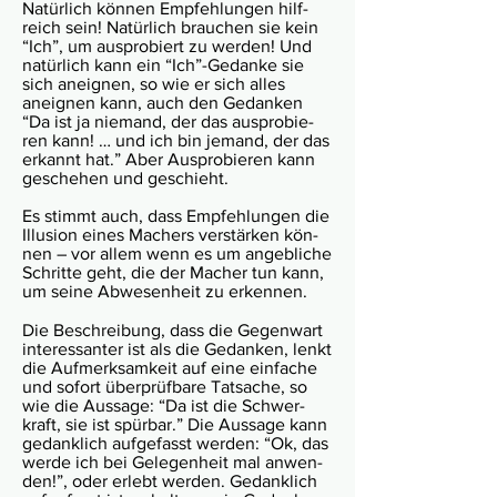
Natür­lich kön­nen Empfeh­lun­gen hilf­
reich sein! Natür­lich brau­chen sie kein
“Ich”, um aus­pro­biert zu wer­den! Und
natür­lich kann ein “Ich”-Gedanke sie
sich aneig­nen, so wie er sich alles
aneig­nen kann, auch den Gedan­ken
“Da ist ja nie­mand, der das aus­pro­bie­
ren kann! … und ich bin jemand, der das
erkannt hat.” Aber Aus­pro­bie­ren kann
gesche­hen und geschieht.
Es stimmt auch, dass Empfeh­lun­gen die
Illu­sion eines Machers ver­stär­ken kön­
nen – vor allem wenn es um angeb­liche
Schritte geht, die der Macher tun kann,
um seine Abwe­sen­heit zu erkennen.
Die Beschrei­bung, dass die Gegen­wart
inte­res­san­ter ist als die Gedan­ken, lenkt
die Auf­merk­sam­keit auf eine ein­fa­che
und sofort über­prüf­bare Tat­sa­che, so
wie die Aus­sage: “Da ist die Schwer­
kraft, sie ist spür­bar.” Die Aus­sage kann
gedank­lich auf­ge­fasst wer­den: “Ok, das
werde ich bei Gelegen­heit mal anwen­
den!”, oder erlebt wer­den. Gedank­lich