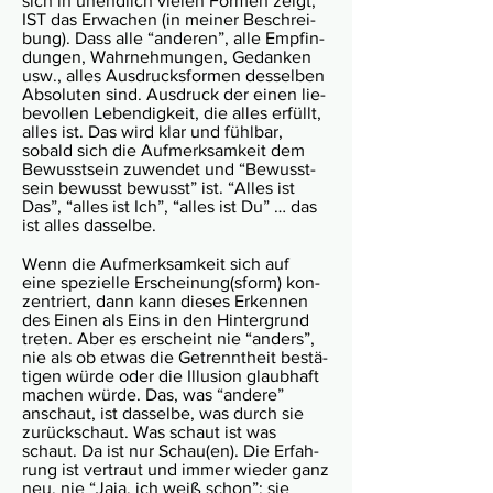
sich in unend­lich vielen For­men zeigt,
IST das Erwa­chen (in meiner Beschrei­
bung). Dass alle “ande­ren”, alle Empfin­
dun­gen, Wahr­neh­mung­en, Gedan­ken
usw., alles Aus­drucks­for­men des­sel­ben
Abso­lu­ten sind. Aus­druck der einen lie­
be­vol­len Leben­dig­keit, die alles erfüllt,
alles ist. Das wird klar und fühl­bar,
sobald sich die Auf­merk­sam­keit dem
Bewusst­sein zuwen­det und “Bewusst­
sein bewusst bewusst” ist. “Alles ist
Das”, “alles ist Ich”, “alles ist Du” … das
ist alles das­selbe.
Wenn die Auf­merk­sam­keit sich auf
eine spe­zielle Erschei­nung­(sform) kon­
zen­triert, dann kann dieses Erken­nen
des Einen als Eins in den Hin­ter­grund
tre­ten. Aber es erscheint nie “anders”,
nie als ob etwas die Getrennt­heit bestä­
ti­gen würde oder die Illu­sion glaub­haft
machen würde. Das, was “andere”
anschaut, ist das­selbe, was durch sie
zurück­schaut. Was schaut ist was
schaut. Da ist nur Schau(en). Die Erfah­
rung ist ver­traut und immer wie­der ganz
neu, nie “Jaja, ich weiß schon”; sie