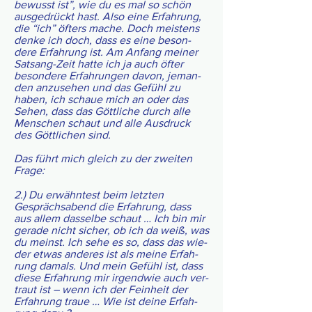
bewusst ist”, wie du es mal so schön
aus­ge­drückt hast. Also eine Erfah­rung,
die “ich” öfters mache. Doch meis­tens
denke ich doch, dass es eine beson­
dere Erfah­rung ist. Am Anfang meiner
Sat­sang-Zeit hatte ich ja auch öfter
beson­dere Erfah­run­gen davon, jeman­
den anzu­se­hen und das Gefühl zu
haben, ich schaue mich an oder das
Sehen, dass das Gött­li­che durch alle
Men­schen schaut und alle Aus­druck
des Gött­lichen sind.
Das führt mich gleich zu der zwei­ten
Frage:
2.) Du erwähn­test beim letz­ten
Gesprächs­abend die Erfah­rung, dass
aus allem das­selbe schaut … Ich bin mir
gerade nicht sicher, ob ich da weiß, was
du meinst. Ich sehe es so, dass das wie­
der etwas ande­res ist als meine Erfah­
rung damals. Und mein Gefühl ist, dass
diese Erfah­rung mir irgend­wie auch ver­
traut ist – wenn ich der Fein­heit der
Erfah­rung traue … Wie ist deine Erfah­