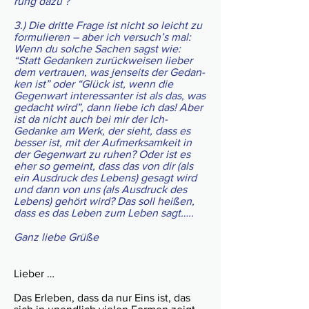
rung dazu ?
3.) Die dritte Frage ist nicht so leicht zu
for­mu­lie­ren – aber ich ver­such’s mal:
Wenn du sol­che Sachen sagst wie:
“Statt Gedan­ken zurück­wei­sen lie­ber
dem ver­trauen, was jen­seits der Gedan­
ken ist” oder “Glück ist, wenn die
Gegen­wart inte­res­san­ter ist als das, was
gedacht wird”, dann liebe ich das! Aber
ist da nicht auch bei mir der Ich-
Gedanke am Werk, der sieht, dass es
bes­ser ist, mit der Auf­merk­samk­eit in
der Gege­nwart zu ruhen? Oder ist es
eher so gemeint, dass das von dir (als
ein Aus­druck des Lebens) gesagt wird
und dann von uns (als Aus­druck des
Lebens) gehört wird? Das soll hei­ßen,
dass es das Leben zum Leben sagt…..
Ganz liebe Grüße
Lieber …
Das Erleben, dass da nur Eins ist, das